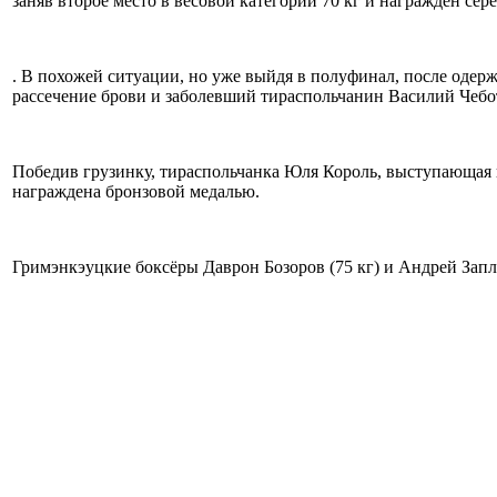
заняв второе место в весовой категории 70 кг и награждён се
. В похожей ситуации, но уже выйдя в полуфинал, после одер
рассечение брови и заболевший тираспольчанин Василий Чебо
Победив грузинку, тираспольчанка Юля Король, выступающая в
награждена бронзовой медалью.
Гримэнкэуцкие боксёры Даврон Бозоров (75 кг) и Андрей Запл