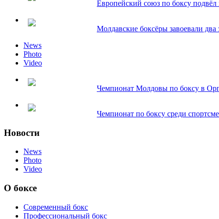
Европейский союз по боксу подвёл и
Молдавские боксёры завоевали два з
News
Photo
Video
Чемпионат Молдовы по боксу в Орг
Чемпионат по боксу среди спортсмен
Новости
News
Photo
Video
О боксе
Современный бокс
Профессиональный бокс