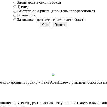
Занимаюсь в секции бокса
Тренер
Выступаю на ринге (любитель / профессионал)
Болельщик
Занимаюсь другими видами единоборств
еждународный турнир « Irakli Abashidze» с участием боксёров и
кишинёвец Александру Параскив, получивший травму в выигранн