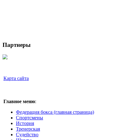
Партнеры
Карта сайта
Главное меню
:
Федерация бокса (главная страница)
Спортсмены
История
Тренерская
Судейство