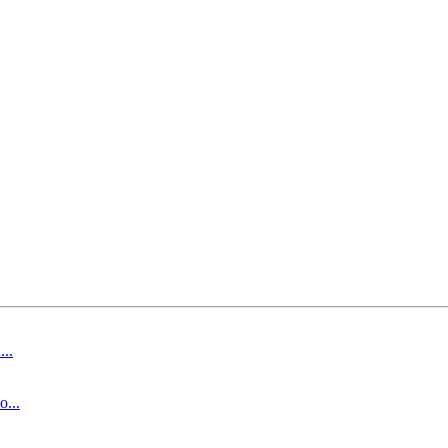
..
...