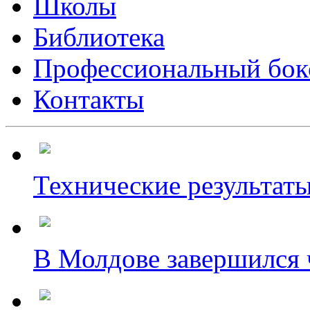
Школы
Библиотека
Профессиональный бок
Контакты
Технические результаты
В Молдове завершился ч