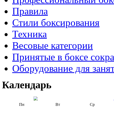
Правила
Стили боксирования
Техника
Весовые категории
Принятые в боксе сокр
Оборудование для заня
Календарь
Пн
Вт
Ср