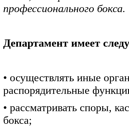
профессионального бокса.
Департамент имеет след
• осуществлять иные орга
распорядительные функци
• рассматривать споры, к
бокса;