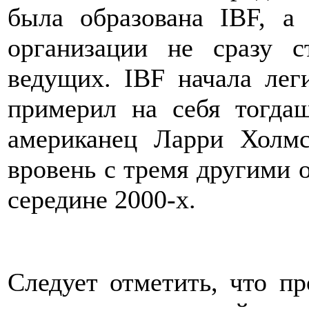
была образована IBF, 
организации не сразу с
ведущих. IBF начала леги
примерил на себя тогда
американец Ларри Холм
вровень с тремя другими
середине 2000-х.
Следует отметить, что п