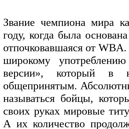
Звание чемпиона мира ка
году, когда была основан
отпочковавшаяся от WBA. 
широкому употреблени
версии», который в н
общепринятым. Абсолютн
называться бойцы, котор
своих руках мировые тит
А их количество продолж