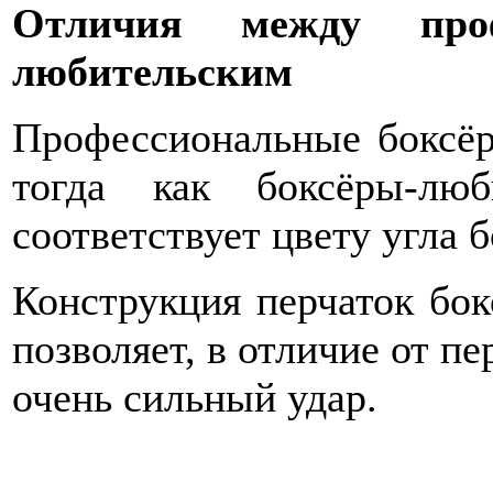
Отличия между про
любительским
Профессиональные боксёр
тогда как боксёры-лю
соответствует цвету угла 
Конструкция перчаток бок
позволяет, в отличие от п
очень сильный удар.