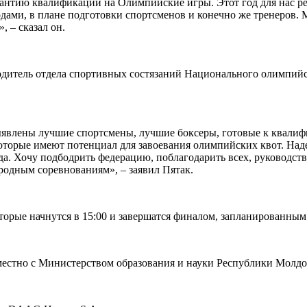
рантию квалификации на Олимпийские игры. Этот год для нас 
дами, в плане подготовки спортсменов и конечно же тренеров.
 – сказал он.
дитель отдела спортивных состязаний Национального олимпийс
выявлены лучшие спортсмены, лучшие боксеры, готовые к квал
орые имеют потенциал для завоевания олимпийских квот. Надее
а. Хочу подбодрить федерацию, поблагодарить всех, руководств
ародным соревнованиям», – заявил Пятак.
рые начнутся в 15:00 и завершатся финалом, запланированным н
естно с Министерством образования и науки Республики Молдо