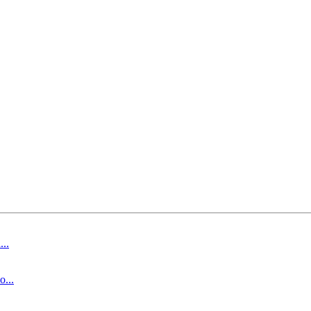
..
...