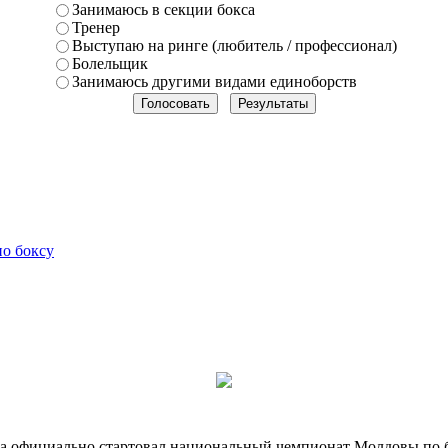
Занимаюсь в секции бокса
Тренер
Выступаю на ринге (любитель / профессионал)
Болельщик
Занимаюсь другими видами единоборств
по боксу
та официально стартовал национальный чемпионат Молдовы по б