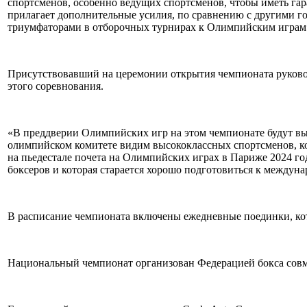
спортсменов, особенно ведущих спортсменов, чтобы иметь га
прилагает дополнительные усилия, по сравнению с другими го
триумфаторами в отборочных турнирах к Олимпийским играм»,
Присутствовавший на церемонии открытия чемпионата руково
этого соревнования.
«В преддверии Олимпийских игр на этом чемпионате будут 
олимпийском комитете видим высококлассных спортсменов, кот
на пьедестале почета на Олимпийских играх в Париже 2024 год
боксеров и которая старается хорошо подготовиться к междун
В расписание чемпионата включены ежедневные поединки, кото
Национальный чемпионат организован Федерацией бокса совм