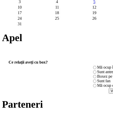
3
4
5
10
11
12
17
18
19
24
25
26
31
Apel
Ce relaţii aveţi cu box?
Mă ocup î
Sunt antr
Boxez pe r
Sunt fan
Mă ocup c
Parteneri