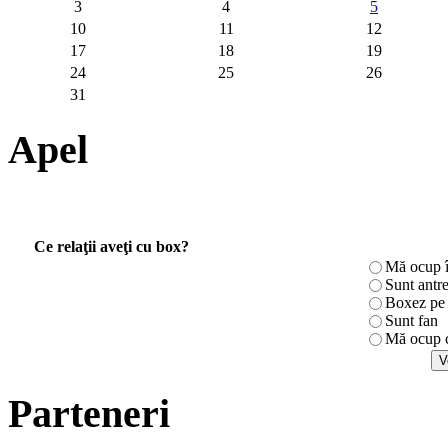
3
4
5
10
11
12
17
18
19
24
25
26
31
Apel
Ce relaţii aveţi cu box?
Mă ocup î
Sunt antr
Boxez pe r
Sunt fan
Mă ocup c
Parteneri