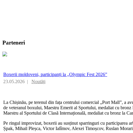
Parteneri
Boxerii moldoveni, participanți la „Olympic Fest 2026”
23.05.2026 |
Noutăţi
La Chișinău, pe terenul din fața centrului comercial „Port Mall”, a avut
de veteranul boxului, Maestru Emerit al Sportului, medaliat cu bronz 
Maestru al Sportului de Clasă Internațională, medaliat cu bronz la C
Pe ringul improvizat, boxerii au susținut sparringuri cu participarea a
Șpak, Mihail Pleșca, Victor Ialîmov, Alexei Timoșcov, Ruslan Morar