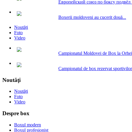
Европейский союз по боксу подвёл и
Boxerii moldoveni au cucerit două...
Noutăți
Foto
Video
Campionatul Moldovei de Box la Orhe
Campionatul de box rezervat sportivilor.
Noutăţi
Noutăți
Foto
Video
Despre box
Boxul modern
Boxul profesionist