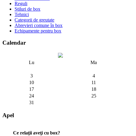
Reguli
Stiluri de box
Tehnici
Categorii de greutate
Abrevieri comune în box
Echipamente pentru box
Calendar
Lu
Ma
3
4
10
11
17
18
24
25
31
Apel
Ce relaţii aveţi cu box?