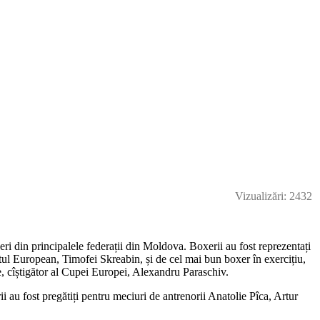
Vizualizări: 2432
neri din principalele federații din Moldova. Boxerii au fost reprezentați
tul European, Timofei Skreabin, și de cel mai bun boxer în exercițiu,
, cîștigător al Cupei Europei, Alexandru Paraschiv.
 au fost pregătiți pentru meciuri de antrenorii Anatolie Pîca, Artur