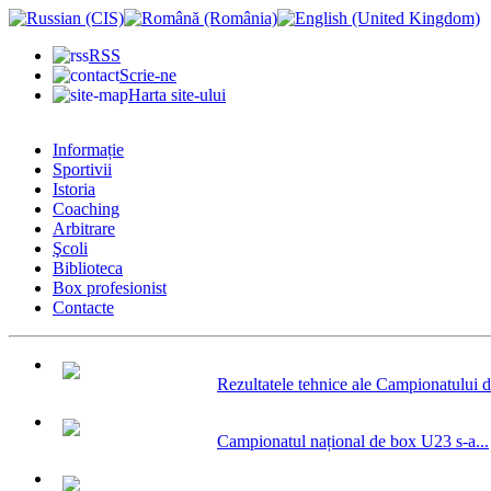
RSS
Scrie-ne
Harta site-ului
Informație
Sportivii
Istoria
Coaching
Arbitrare
Şcoli
Biblioteca
Box profesionist
Contacte
Rezultatele tehnice ale Campionatului d
Campionatul național de box U23 s-a...