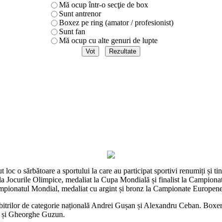
Mă ocup într-o secţie de box
Sunt antrenor
Boxez pe ring (amator / profesionist)
Sunt fan
Mă ocup cu alte genuri de lupte
 loc o sărbătoare a sportului la care au participat sportivi renumiți și ti
la Jocurile Olimpice, medaliat la Cupa Mondială și finalist la Campiona
ampionatul Mondial, medaliat cu argint și bronz la Campionate Europene
rbitrilor de categorie națională Andrei Gușan și Alexandru Ceban. Boxerii
i și Gheorghe Guzun.