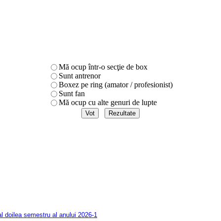
Mă ocup într-o secţie de box
Sunt antrenor
Boxez pe ring (amator / profesionist)
Sunt fan
Mă ocup cu alte genuri de lupte
al doilea semestru al anului 2026-1