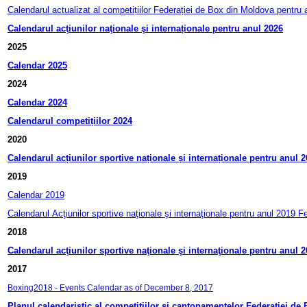
Calendarul actualizat al competițiilor Federației de Box din Moldova pentru 
Calendarul acţiunilor naţionale şi internaționale pentru anul 2026
2025
Calendar 2025
2024
Calendar 2024
Calendarul competițiilor 2024
2020
Calendarul acțiunilor sportive naționale și internaționale pentru anul 
2019
Calendar 2019
Calendarul
Acţiunilor sportive naţionale şi internaţionale pentru anul 2019
Fe
2018
Calendarul acţiunilor sportive naţionale şi internaţionale pentru anul
2017
Boxing2018 - Events Calendar as of December 8, 2017
Planul calendaristic al competițiilor și cantonamentelor Federației de