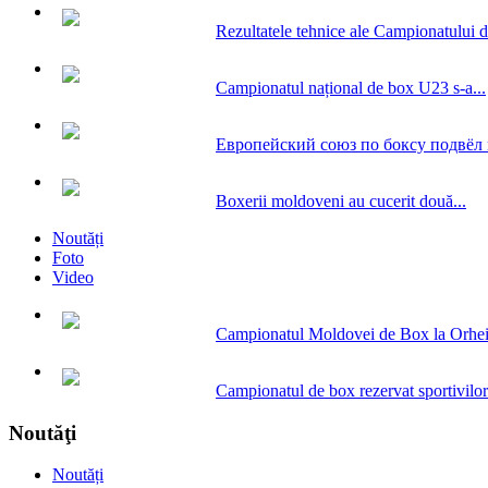
Rezultatele tehnice ale Campionatului d
Campionatul național de box U23 s-a...
Европейский союз по боксу подвёл и
Boxerii moldoveni au cucerit două...
Noutăți
Foto
Video
Campionatul Moldovei de Box la Orhe
Campionatul de box rezervat sportivilor.
Noutăţi
Noutăți