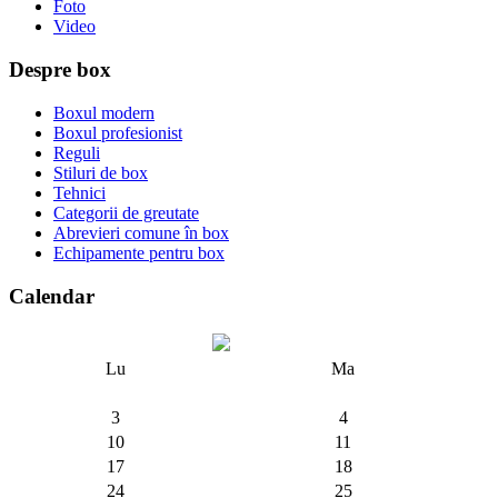
Foto
Video
Despre box
Boxul modern
Boxul profesionist
Reguli
Stiluri de box
Tehnici
Categorii de greutate
Abrevieri comune în box
Echipamente pentru box
Calendar
Lu
Ma
3
4
10
11
17
18
24
25