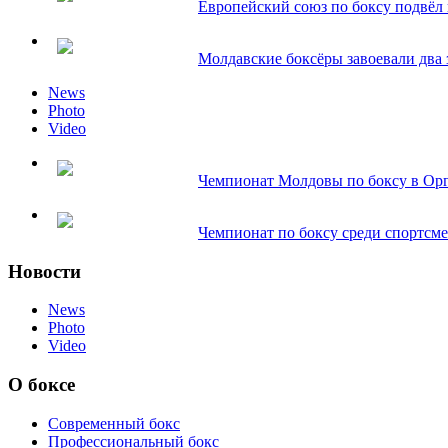
Европейский союз по боксу подвёл и
Молдавские боксёры завоевали два з
News
Photo
Video
Чемпионат Молдовы по боксу в Орг
Чемпионат по боксу среди спортсмен
Новости
News
Photo
Video
О боксе
Современный бокс
Профессиональный бокс