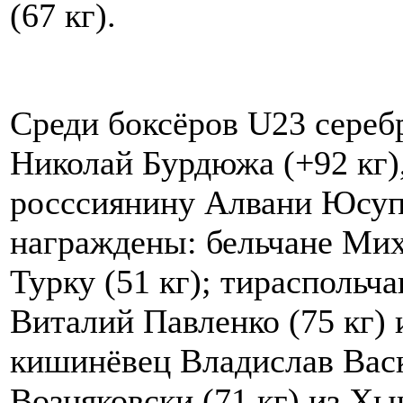
(67 кг).
Среди боксёров U23 cереб
Николай Бурдюжа (+92 кг
росссиянину Алвани Юсуп
награждены: бельчане Мих
Турку (51 кг); тираспольча
Виталий Павленко (75 кг) 
кишинёвец Владислав Васк
Возняковски (71 кг) из Хы