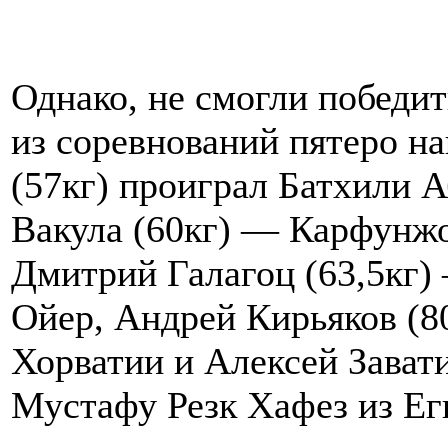
Однако, не смогли победи
из соревнований пятеро н
(57кг) проиграл Батхили 
Вакула (60кг) — Карфунжо
Дмитрий Галагоц (63,5кг)
Ойер, Андрей Кирьяков (8
Хорватии и Алексей Завати
Мустафу Резк Хафез из Ег