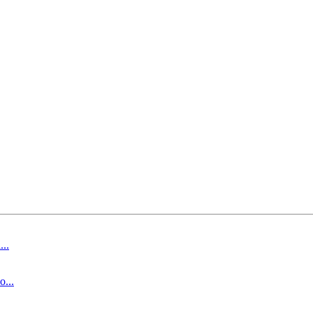
..
...