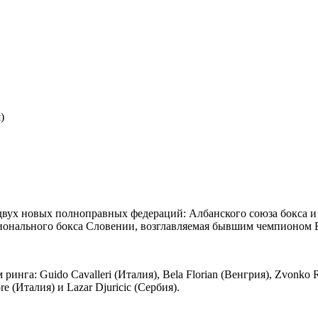
)
двух новых полноправных федераций: Албанского союза бокса и
ионального бокса Словении, возглавляемая бывшим чемпионом E
га: Guido Cavalleri (Италия), Bela Florian (Венгрия), Zvonko Ru
e (Италия) и Lazar Djuricic (Сербия).