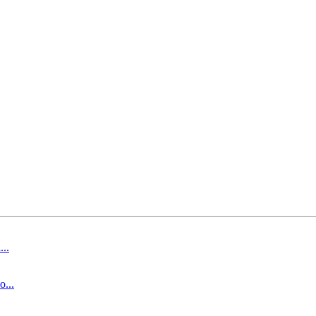
..
...