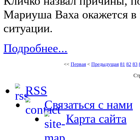
Кличко назвал причины, п
Мариуша Ваха окажется в
ситуации.
Подробнее...
<<
Первая
<
Предыдущая
81
82
83
Ст
RSS
Связаться с нами
Карта сайта