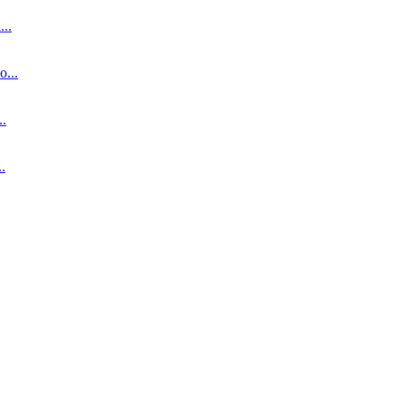
..
...
.
.