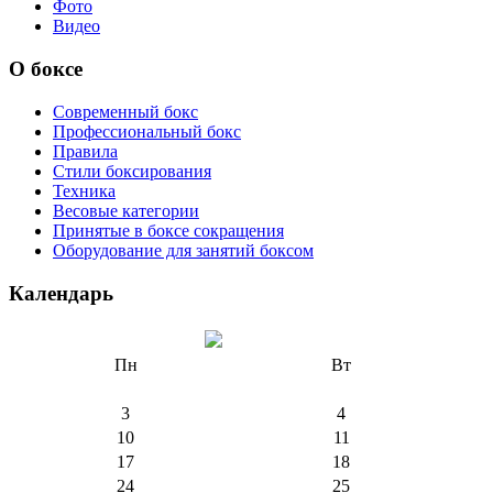
Фото
Видео
О боксе
Современный бокс
Профессиональный бокс
Правила
Стили боксирования
Техника
Весовые категории
Принятые в боксе сокращения
Оборудование для занятий боксом
Календарь
Пн
Вт
3
4
10
11
17
18
24
25