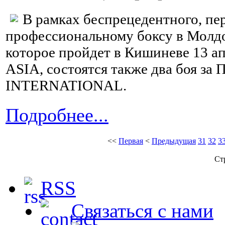
В рамках беспрецедентного, пе
профессиональному боксу в Мо
которое пройдет в Кишиневе 13 а
ASIA, состоятся также два боя за
INTERNATIONAL.
Подробнее...
<<
Первая
<
Предыдущая
31
32
3
Ст
RSS
Связаться с нами