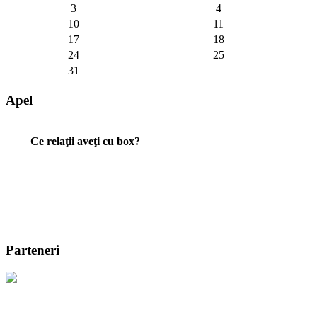
3
4
10
11
17
18
24
25
31
Apel
Ce relaţii aveţi cu box?
Parteneri