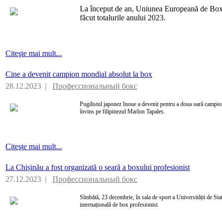
La început de an, Uniunea Europeană de Bo
făcut totalurile anului 2023.
Citeşte mai mult...
Cine a devenit campion mondial absolut la box
28.12.2023 |
Профессиональный бокс
Pugilistul japonez Inoue a devenit pentru a doua oară campio
învins pe filipinezul Marlon Tapales.
Citeşte mai mult...
La Chișinău a fost organizată o seară a boxului profesionist
27.12.2023 |
Профессиональный бокс
Sîmbătă, 23 decembrie, în sala de sport a Universității de St
internațională de box profesionist.