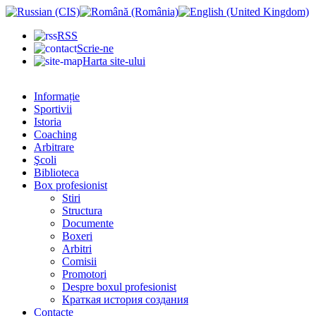
RSS
Scrie-ne
Harta site-ului
Informație
Sportivii
Istoria
Coaching
Arbitrare
Şcoli
Biblioteca
Box profesionist
Stiri
Structura
Documente
Boxeri
Arbitri
Comisii
Promotori
Despre boxul profesionist
Краткая история создания
Contacte