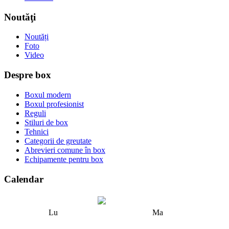
Noutăţi
Noutăți
Foto
Video
Despre box
Boxul modern
Boxul profesionist
Reguli
Stiluri de box
Tehnici
Categorii de greutate
Abrevieri comune în box
Echipamente pentru box
Calendar
Lu
Ma