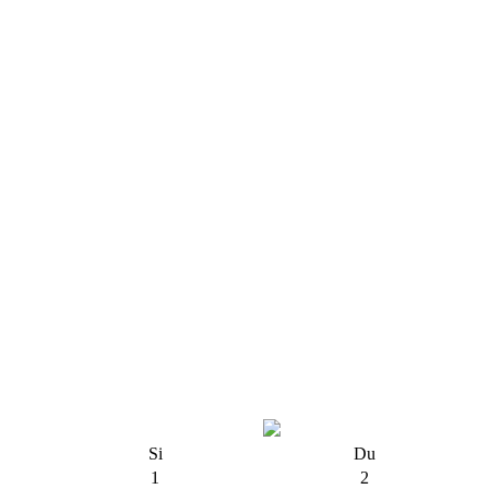
Si
Du
1
2