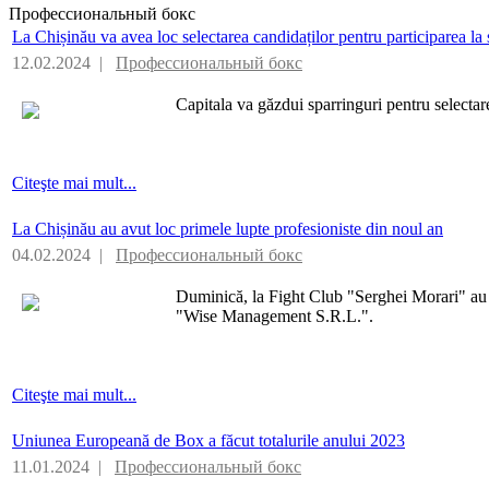
Профессиональный бокс
La Chișinău va avea loc selectarea candidaților pentru participarea la 
12.02.2024 |
Профессиональный бокс
Capitala va găzdui sparringuri pentru selectare
Citeşte mai mult...
La Chișinău au avut loc primele lupte profesioniste din noul an
04.02.2024 |
Профессиональный бокс
Duminică, la Fight Club "Serghei Morari" au
"Wise Management S.R.L.".
Citeşte mai mult...
Uniunea Europeană de Box a făcut totalurile anului 2023
11.01.2024 |
Профессиональный бокс