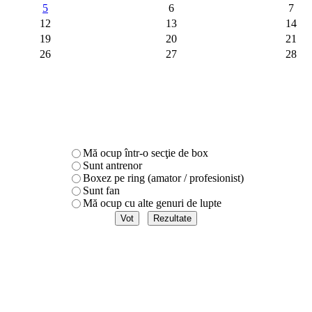
5
6
7
12
13
14
19
20
21
26
27
28
Mă ocup într-o secţie de box
Sunt antrenor
Boxez pe ring (amator / profesionist)
Sunt fan
Mă ocup cu alte genuri de lupte