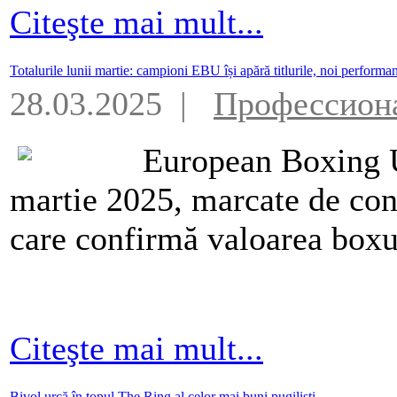
Citeşte mai mult...
Totalurile lunii martie: campioni EBU își apără titlurile, noi perform
28.03.2025 |
Профессион
European Boxing U
martie 2025, marcate de conf
care confirmă valoarea boxu
Citeşte mai mult...
Bivol urcă în topul The Ring al celor mai buni pugiliști