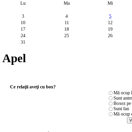
Lu
Ma
Mi
3
4
5
10
11
12
17
18
19
24
25
26
31
Apel
Ce relaţii aveţi cu box?
Mă ocup î
Sunt antr
Boxez pe r
Sunt fan
Mă ocup c