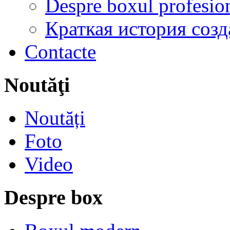
Despre boxul profesion
Краткая история соз
Contacte
Noutăţi
Noutăți
Foto
Video
Despre box