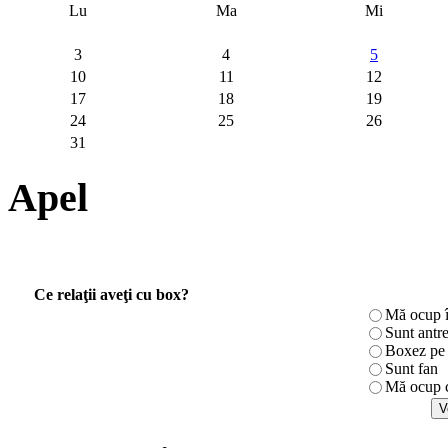
Lu
Ma
Mi
3
4
5
10
11
12
17
18
19
24
25
26
31
Apel
Ce relaţii aveţi cu box?
Mă ocup î
Sunt antr
Boxez pe r
Sunt fan
Mă ocup c