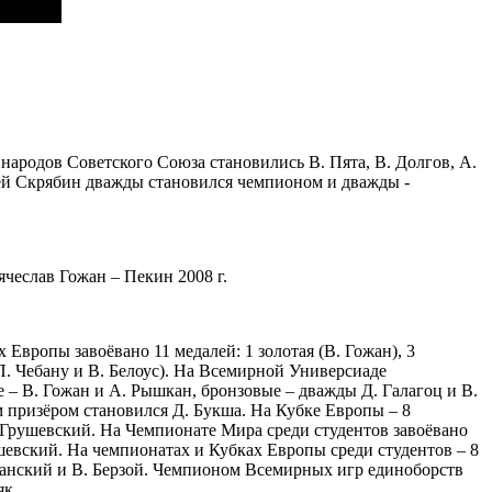
ародов Советского Союза становились В. Пята, В. Долгов, А.
офей Скрябин дважды становился чемпионом и дважды -
чеслав Гожан – Пекин 2008 г.
Европы завоёвано 11 медалей: 1 золотая (В. Гожан), 3
 П. Чебану и В. Белоус). На Всемирной Универсиаде
– В. Гожан и А. Рышкан, бронзовые – дважды Д. Галагоц и В.
м призёром становился Д. Букша. На Кубке Европы – 8
. Грушевский. На Чемпионате Мира среди студентов завоёвано
тушевский. На чемпионатах и Кубках Европы среди студентов – 8
южанский и В. Берзой. Чемпионом Всемирных игр единоборств
як.