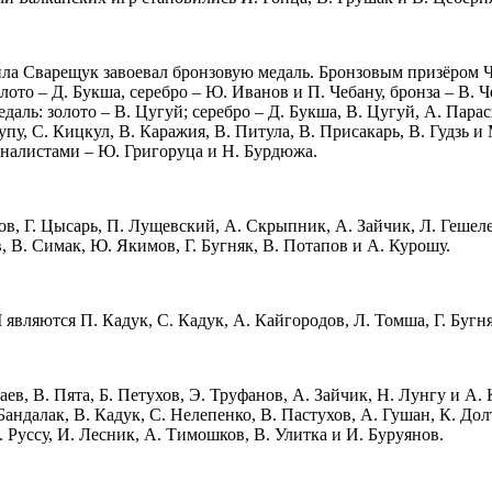
а Сварещук завоевал бронзовую медаль. Бронзовым призёром 
ото – Д. Букша, серебро – Ю. Иванов и П. Чебану, бронза – В. Ч
аль: золото – В. Цугуй; серебро – Д. Букша, В. Цугуй, А. Парас
Лупу, С. Кицкул, В. Каражия, В. Питула, В. Присакарь, В. Гудз
финалистами – Ю. Григоруца и Н. Бурдюжа.
, Г. Цысарь, П. Лущевский, А. Скрыпник, А. Зайчик, Л. Гешеле,
, В. Симак, Ю. Якимов, Г. Бугняк, В. Потапов и А. Курошу.
вляются П. Кадук, С. Кадук, А. Кайгородов, Л. Томша, Г. Бугня
в, В. Пята, Б. Петухов, Э. Труфанов, А. Зайчик, Н. Лунгу и А
Бандалак, В. Кадук, С. Нелепенко, В. Пастухов, А. Гушан, К. Дол
 Руссу, И. Лесник, А. Тимошков, В. Улитка и И. Буруянов.