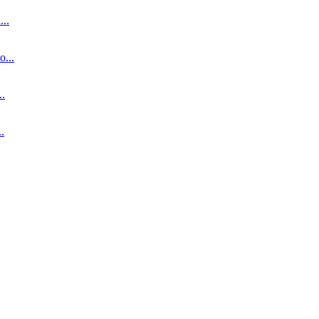
..
...
.
.