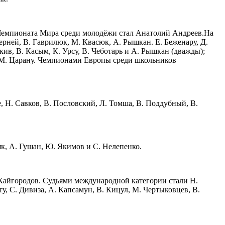
Чемпионата Мира среди молодёжи стал Анатолий Андреев.На
ерней, В. Гаврилюк, М. Квасюк, А. Рышкан. Е. Беженару, Д.
кив, В. Касым, К. Урсу, В. Чеботарь и А. Рышкан (дважды);
ь и М. Царану. Чемпионами Европы среди школьников
 Н. Савков, В. Пословский, Л. Томша, В. Поддубный, В.
к, А. Гушан, Ю. Якимов и С. Нелепенко.
. Кайгородов. Судьями международной категории стали Н.
ту, С. Дивиза, А. Капсамун, В. Кицул, М. Чертыковцев, В.