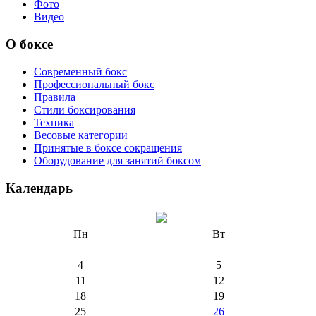
Фото
Видео
О боксе
Современный бокс
Профессиональный бокс
Правила
Стили боксирования
Техника
Весовые категории
Принятые в боксе сокращения
Оборудование для занятий боксом
Календарь
Пн
Вт
4
5
11
12
18
19
25
26