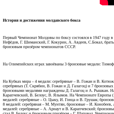
История и достижения молдавского бокса
Первый Чемпионат Молдовы по боксу состоялся в 1947 году в
Нефёдов, Г. Шиманский, Г. Кокурин, А. Авдеев, С.Бокал, бра
бронзовым призёром чемпионатов СССР.
На Олимпийских играх завоёваны 3 бронзовые медали: Тимофей
На Кубках мира – 4 медали: серебряные – В. Гожан и В. Котюж
серебряных (Т. Скрябин, В. Гожан и Д. Галагоц) и 7 бронзовы
бронзовыми медалями награждены Д. Галагоц и А. Рышкан. На 
Карапчевский, В. Белоус, В. Ялымов. На Чемпионате Европы (
медалей: серебряные – О. Цыку, И. Гонца и В. Грушак; бронзо
8 медалей: серебряная – М. Мунтян, бронзовые – И. Конобеев, 
медалей: серебряные – А. Арнаут и В. Карапчевский; бронзов
стал В. Белоус и бронзовым призёром – Г. Шаповал. Чемпионам