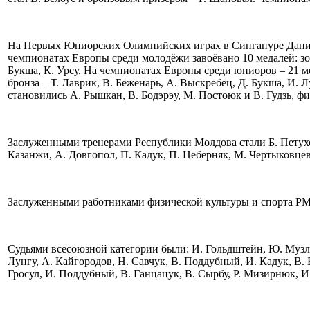
На Первых Юниорских Олимпийских играх в Сингапуре Данил
чемпионатах Европы среди молодёжи завоёвано 10 медалей: зол
Букша, К. Урсу. На чемпионатах Европы среди юниоров – 21 мед
бронза – Т. Лаврик, В. Беженарь, А. Выскребец, Д. Букша, И. 
становились А. Рышкан, В. Бодэрэу, М. Постоюк и В. Гудзь, 
Заслуженными тренерами Республики Молдова стали Б. Петухов
Казанжи, А. Довгопол, П. Кадук, П. Цеберняк, М. Чертыковцев
Заслуженными работниками физической культуры и спорта РМ я
Судьями всесоюзной категории были: И. Гольдштейн, Ю. Музлае
Лунгу, А. Кайгородов, Н. Савчук, В. Поддубный, И. Кадук, В. 
Гросул, И. Поддубный, В. Ганцацук, В. Сырбу, Р. Мизирнюк, И.