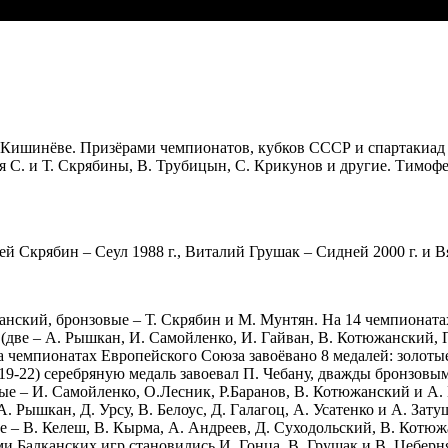
 Кишинёве. Призёрами чемпионатов, кубков СССР и спартакиад н
тья С. и Т. Скрябины, В. Трубицын, C. Крикунов и другие. Тим
 Скрябин – Сеул 1988 г., Виталий Грушак – Сидней 2000 г. и Вя
анский, бронзовые – Т. Скрябин и М. Мунтян. На 14 чемпионатах 
х (две – А. Рышкан, И. Самойленко, И. Гайван, В. Котюжанский,
чемпионатах Европейского Союза завоёвано 8 медалей: золотые 
19-22) серебряную медаль завоевал П. Чебану, дважды бронзовы
вые – И. Самойленко, О.Лесник, Р.Баранов, В. Котюжанский и А
А. Рышкан, Д. Урсу, В. Белоус, Д. Галагоц, А. Усатенко и А. За
ые – В. Келеш, В. Кырма, А. Андреев, Д. Суходольский, В. Кот
и Балканских игр становились И. Гонца, В. Грушак и В. Цеберн