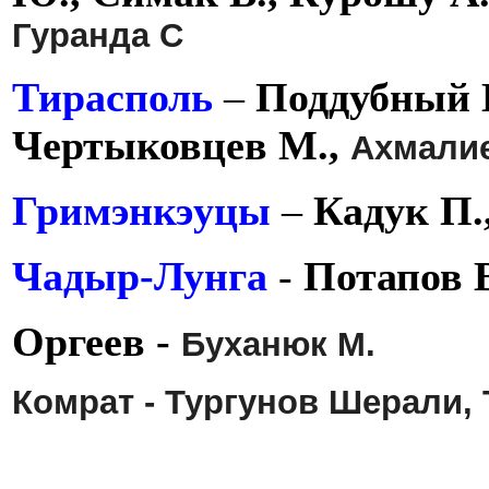
Гуранда С
Тирасполь
–
Поддубный В
Чертыковцев М.,
Ахмалие
Гримэнкэуцы
–
Кадук П.
Чадыр-Лунга
-
Потапов 
Оргеев -
Буханюк М.
Комрат -
Тургунов Шерали, 