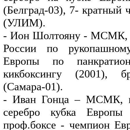
(Белград-03), 7- кратный
(УЛИМ).
- Ион Шолтояну - МСМК, 
России по рукопашном
Европы по панкратио
кикбоксингу (2001),
(Самара-01).
- Иван Гонца – МСМК, п
серебро кубка Европы
проф.боксе - чемпион Евр