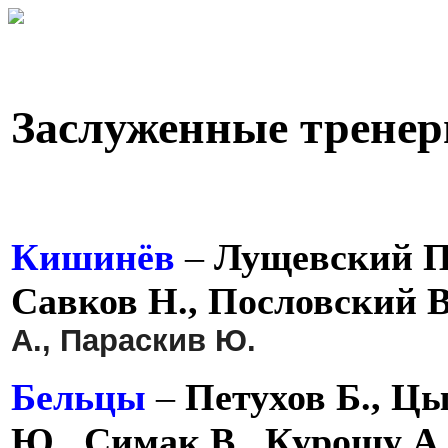
Заслуженные тренер
Кишинёв
–
Лущевский П.
Савков Н., Пословский В
А., Параскив Ю.
Бельцы
–
Петухов Б., Цы
Ю., Симак В., Курошу А