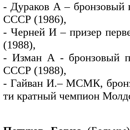
- Дураков А – бронзовый 
СССР (1986),
- Черней И – призер перв
(1988),
- Изман А - бронзовый п
СССР (1988),
- Гайван И.– МСМК, бронз
ти кратный чемпион Молдо