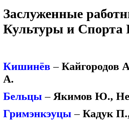
Заслуженные работ
Культуры и Спорта 
Кишинёв
–
Кайгородов А
А.
Бельцы
–
Якимов Ю., Не
Гримэнкэуцы
–
Кадук П.