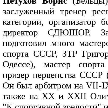
Петухов Борис
(Бельцы) 
заслуженный тренер рес
категории, организатор б
директор СДЮШОР. За
подготовил много мастер
спорта СССР, ЗТР Григо
Одессе), мастер спорт
призер первенства СССР 
Он был арбитром на VII-I
также на XX и XXII Олим
"К спортивной зрелости" и