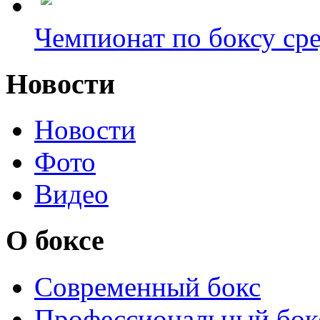
Чемпионат по боксу сре
Новости
Новости
Фото
Видео
О боксе
Современный бокс
Профессиональный бок