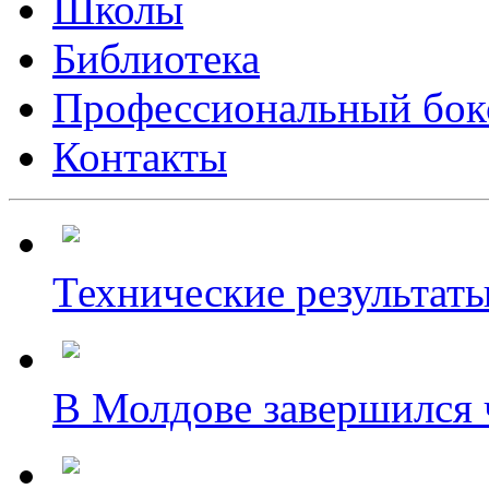
Школы
Библиотека
Профессиональный бок
Контакты
Технические результаты
В Молдове завершился ч