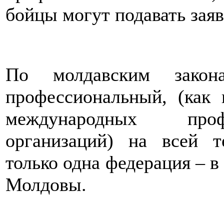
бойцы могут подавать зая
По молдавским закон
профессиональный, (как
международных проф
организаций) на всей т
только одна федерация – в
Молдовы.