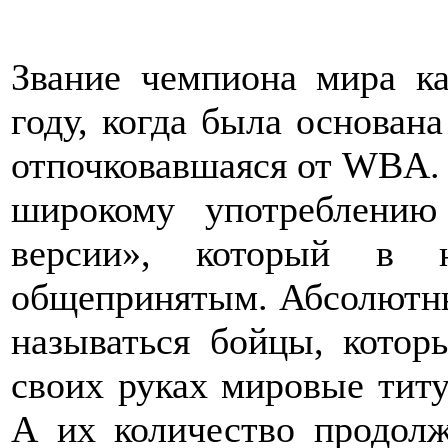
Звание чемпиона мира ка
году, когда была основан
отпочковавшаяся от WBA. 
широкому употреблени
версии», который в н
общепринятым. Абсолютн
называться бойцы, котор
своих руках мировые тит
А их количество продолж