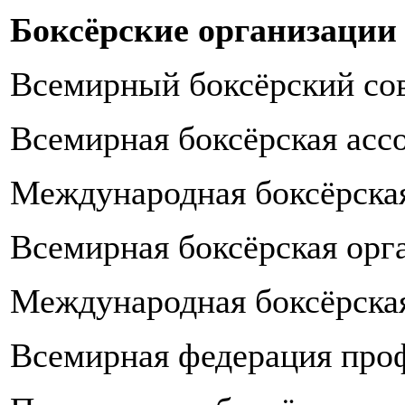
Боксёрские организации
Всемирный боксёрский со
Всемирная боксёрская ас
Международная боксёрская
Всемирная боксёрская ор
Международная боксёрская
Всемирная федерация про