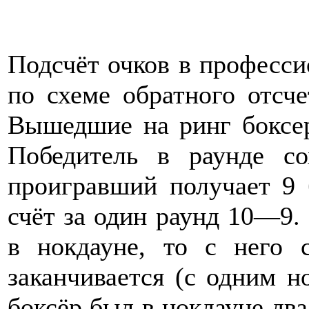
Подсчёт очков в професси
по схеме обратного отсч
Вышедшие на ринг боксе
Победитель в раунде со
проигравший получает 9 
счёт за один раунд 10—9.
в нокдауне, то с него 
заканчивается (с одним н
боксёр был в нокдауне два