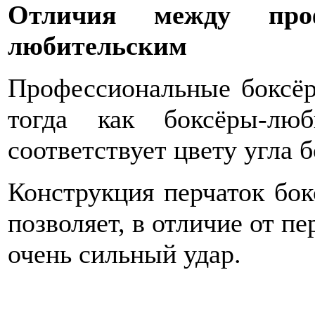
Отличия между про
любительским
Профессиональные боксёр
тогда как боксёры-лю
соответствует цвету угла 
Конструкция перчаток бок
позволяет, в отличие от п
очень сильный удар.