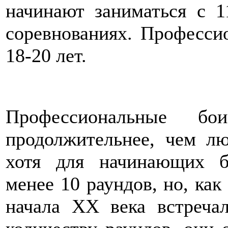
начинают заниматься с 1
соревнованиях. Професси
18-20 лет.
Профессиональные бо
продолжительнее, чем л
хотя для начинающих б
менее 10 раундов, но, как
начала XX века встреча