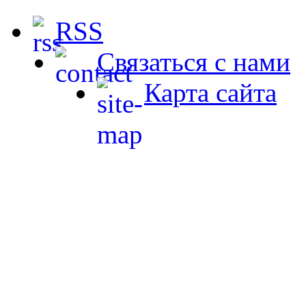
RSS
Связаться с нами
Карта сайта