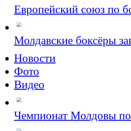
Европейский союз по бо
Молдавские боксёры зав
Новости
Фото
Видео
Чемпионат Молдовы по б