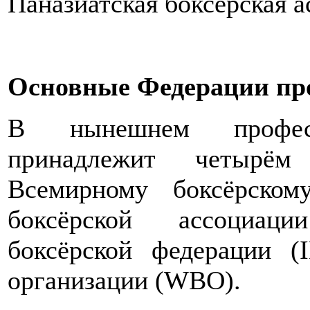
Паназиатская боксёрская 
Основные Федерации про
В нынешнем професс
принадлежит четырё
Всемирному боксёрско
боксёрской ассоциац
боксёрской федерации (
организации (WBO).