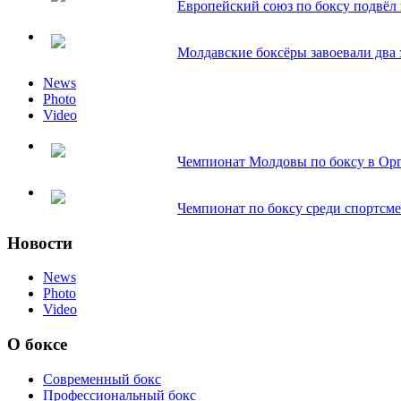
Европейский союз по боксу подвёл и
Молдавские боксёры завоевали два з
News
Photo
Video
Чемпионат Молдовы по боксу в Орг
Чемпионат по боксу среди спортсмен
Новости
News
Photo
Video
О боксе
Современный бокс
Профессиональный бокс