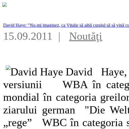
David Haye: "Nu-mi imaginez, ca Vitalie să aibă curajul să să vină c
15.09.2011 |
Noutăţi
David Haye,
versiunii WBA în categor
mondial în categoria greilo
ziarului german "Die Welt
„rege” WBC în categoria su