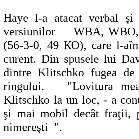
Haye l-a atacat verbal ş
versiunilor WBA, WBO, I
(56-3-0, 49 КО), care l-aîn
curent. Din spusele lui Da
dintre Klitschko fugea de
ringului. "Lovitura mea
Klitschko la un loc, - a co
şi mai mobil decât fraţii
nimereşti ".