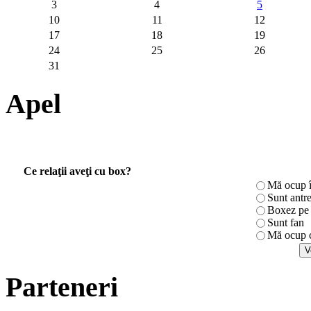
3
4
5
10
11
12
17
18
19
24
25
26
31
Apel
Ce relaţii aveţi cu box?
Mă ocup î
Sunt antr
Boxez pe r
Sunt fan
Mă ocup c
Parteneri