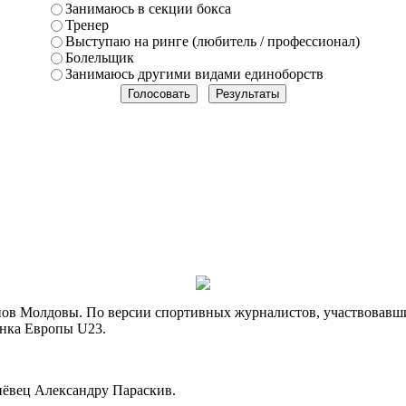
Занимаюсь в секции бокса
Тренер
Выступаю на ринге (любитель / профессионал)
Болельщик
Занимаюсь другими видами единоборств
менов Молдовы. По версии спортивных журналистов, участвовавш
онка Европы U23.
нёвец Александру Параскив.