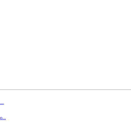
..
...