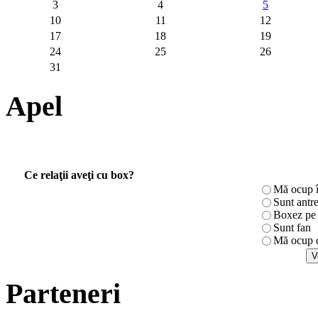
3
4
5
10
11
12
17
18
19
24
25
26
31
Apel
Ce relaţii aveţi cu box?
Mă ocup î
Sunt antr
Boxez pe r
Sunt fan
Mă ocup c
Parteneri