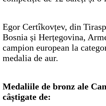
Egor Certîkovțev, din Tirasp
Bosnia și Herțegovina, Arme
campion european la categori
medalia de aur.
Medaliile de bronz ale Ca
câștigate de: