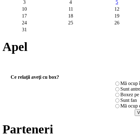
3
4
5
10
11
12
17
18
19
24
25
26
31
Apel
Ce relaţii aveţi cu box?
Mă ocup î
Sunt antr
Boxez pe r
Sunt fan
Mă ocup c
Parteneri