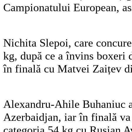
Campionatului European, asi
Nichita Slepoi, care concure
kg, după ce a învins boxeri 
în finală cu Matvei Zaițev d
Alexandru-Ahile Buhaniuc a 
Azerbaidjan, iar în finală va
categoria 54 kg cu Rusian A