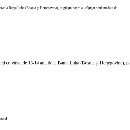
at la Banja Luka (Bosnia și Herțegovina), pugiliștii noștri au cîștigat două medalii de
ți cu vîrsta de 13-14 ani, de la Banja Luka (Bosnia și Herțegovina), pa
onatul