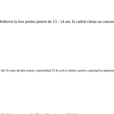
oldovei la box pentru juniori de 13 - 14 ani, în cadrul căruia au concur
 din 16 orașe ale țării noastre, reprezentînd 25 de școli și cluburi sportive, participă la campiona