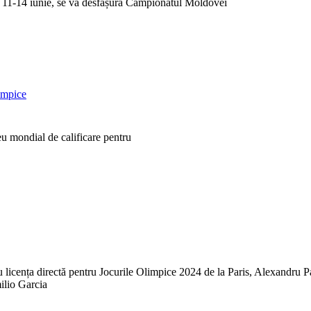
da 11-14 iunie, se va desfășura Campionatul Moldovei
limpice
eu mondial de calificare pentru
u licența directă pentru Jocurile Olimpice 2024 de la Paris, Alexandru Pa
milio Garcia