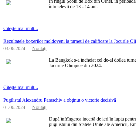
În ringul Școlii de Box din Orhei, în perioa
între elevii de 13 - 14 ani.
Citeşte mai mult...
Rezultatele boxerilor moldoveni la turneul de calificare la Jocurile O
03.06.2024 |
Noutăţi
La Bangkok s-a încheiat cel de-al doilea turn
Jocurile Olimpice din 2024.
Citeşte mai mult...
Pugilistul Alexandru Paraschiv a obținut o victorie decisivă
01.06.2024 |
Noutăţi
După înfrîngerea incertă de ieri în lupta pentr
pugilistului din Statele Unite ale Americii, E