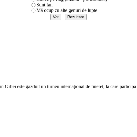
Sunt fan
Mă ocup cu alte genuri de lupte
in Orhei este găzduit un turneu internațional de tineret, la care particip