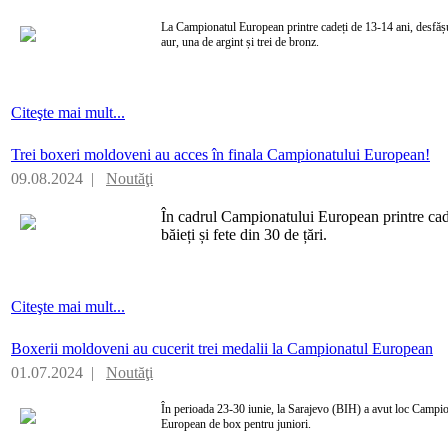
La Campionatul European printre cadeți de 13-14 ani, desfășur
aur, una de argint și trei de bronz.
Citeşte mai mult...
Trei boxeri moldoveni au acces în finala Campionatului European!
09.08.2024 |
Noutăţi
În cadrul Campionatului European printre cade
băieți și fete din 30 de țări.
Citeşte mai mult...
Boxerii moldoveni au cucerit trei medalii la Campionatul European
01.07.2024 |
Noutăţi
În perioada 23-30 iunie, la Sarajevo (BIH) a avut loc Campi
European de box pentru juniori.