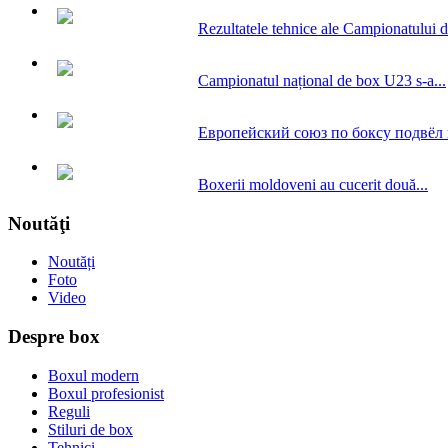
Rezultatele tehnice ale Campionatului d
Campionatul național de box U23 s-a...
Европейский союз по боксу подвёл и
Boxerii moldoveni au cucerit două...
Noutăţi
Noutăți
Foto
Video
Despre box
Boxul modern
Boxul profesionist
Reguli
Stiluri de box
Tehnici