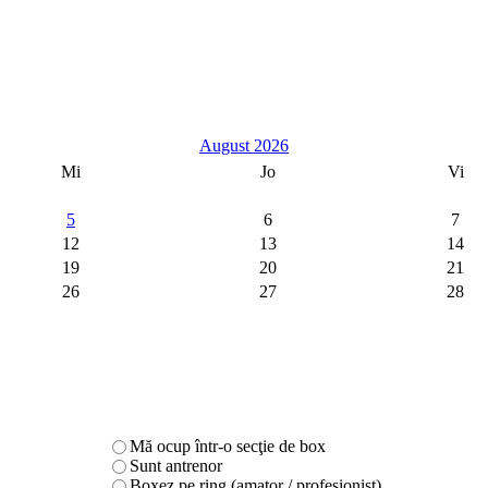
August 2026
Mi
Jo
Vi
5
6
7
12
13
14
19
20
21
26
27
28
Mă ocup într-o secţie de box
Sunt antrenor
Boxez pe ring (amator / profesionist)