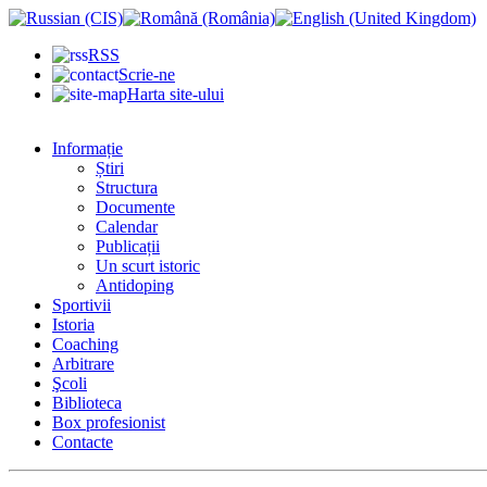
RSS
Scrie-ne
Harta site-ului
Informație
Știri
Structura
Documente
Calendar
Publicații
Un scurt istoric
Antidoping
Sportivii
Istoria
Coaching
Arbitrare
Şcoli
Biblioteca
Box profesionist
Contacte