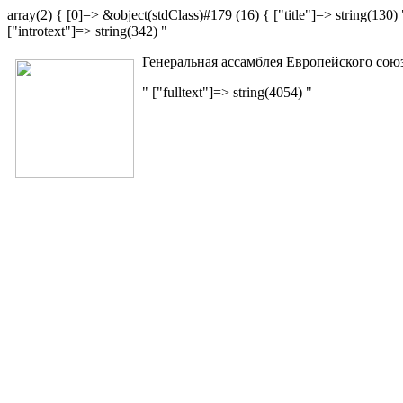
array(2) { [0]=> &object(stdClass)#179 (16) { ["title"]=> string
["introtext"]=> string(342) "
Генеральная ассамблея Европейского союз
" ["fulltext"]=> string(4054) "