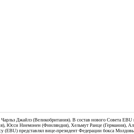
арльз Джайлз (Великобритания). В состав нового Совета EBU в
я), Юсси Ниемонен (Финляндия), Хельмут Ранце (Германия), Ал
ксу (EBU) представлял вице-президент Федерации бокса Молдо