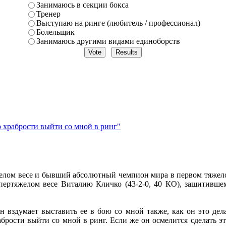
Занимаюсь в секции бокса
Тренер
Выступаю на ринге (любитель / профессионал)
Болельщик
Занимаюсь другими видами единоборств
о храбрости выйти со мной в ринг"
лом весе и бывший абсолютный чемпион мира в первом тяжелом 
ертяжелом весе Виталию Кличко (43-2-0, 40 КО), защитивше
н вздумает выставить ее в бою со мной также, как он это дела
абрости выйти со мной в ринг. Если же он осмелится сделать эт