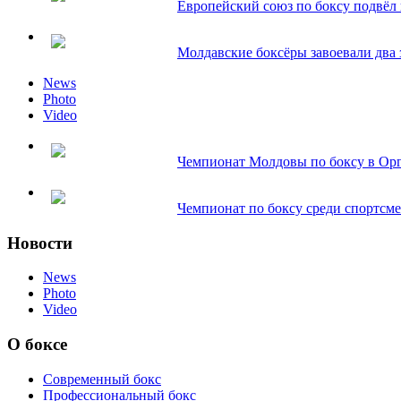
Европейский союз по боксу подвёл и
Молдавские боксёры завоевали два з
News
Photo
Video
Чемпионат Молдовы по боксу в Орг
Чемпионат по боксу среди спортсмен
Новости
News
Photo
Video
О боксе
Современный бокс
Профессиональный бокс