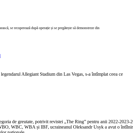
ască, se recuperează după operație și se pregătește să demonstreze din
l
legendarul Allegiant Stadium din Las Vegas, s-a întîmplat ceea ce
egoria de greutate, potrivit revistei „The Ring” pentru anii 2022-2023-
WBO, WBC, WBA și IBF, ucraineanul Oleksandr Usyk a avut o întîlnire c
elor naționale.