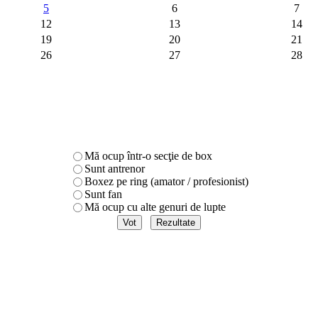
5
6
7
12
13
14
19
20
21
26
27
28
Mă ocup într-o secţie de box
Sunt antrenor
Boxez pe ring (amator / profesionist)
Sunt fan
Mă ocup cu alte genuri de lupte