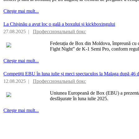
Citeşte mai mult...
La Chișinău a avut loc o gală a boxului și kickboxingului
27.08.2025 |
Профессиональный бокс
Federația de Box din Moldova, împreună cu 
Fight Night” de K-1 Semi Pro, conform regulil
Citeşte mai mult...
Competiții EBU în luna iulie și meci spectaculos la Malaga după 46 d
12.08.2025 |
Профессиональный бокс
Uniunea Europeană de Box (EBU) a prezentat 
desfășurate în luna iulie 2025.
Citeşte mai mult...