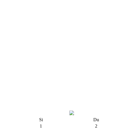
Si
Du
1
2