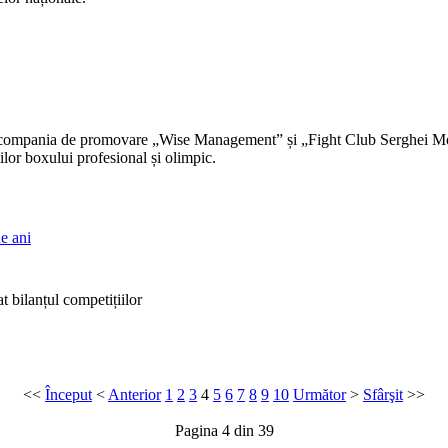
compania de promovare „Wise Management” și „Fight Club Serghei Mora
or boxului profesional și olimpic.
e ani
bilanțul competițiilor
<<
Început
<
Anterior
1
2
3
4
5
6
7
8
9
10
Următor
>
Sfârşit
>>
Pagina 4 din 39