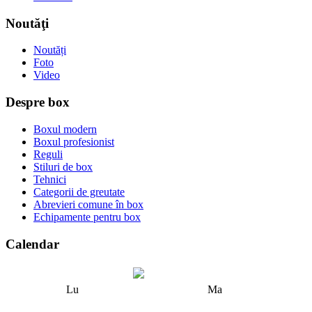
Noutăţi
Noutăți
Foto
Video
Despre box
Boxul modern
Boxul profesionist
Reguli
Stiluri de box
Tehnici
Categorii de greutate
Abrevieri comune în box
Echipamente pentru box
Calendar
Lu
Ma