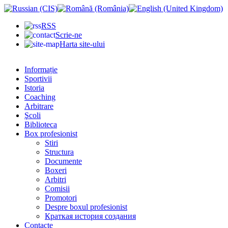
RSS
Scrie-ne
Harta site-ului
Informație
Sportivii
Istoria
Coaching
Arbitrare
Şcoli
Biblioteca
Box profesionist
Stiri
Structura
Documente
Boxeri
Arbitri
Comisii
Promotori
Despre boxul profesionist
Краткая история создания
Contacte