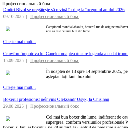
Профессиональный бокс
Dmitri Bivol se pregătește să revină în ring la începutul anului 2026
09.10.2025 |
Профессиональный бокс
Campionul mondial absolut, boxerul rus de origine moldovene
nou că este cel mai bun din lume.
Citeşte mai mult...
Crawford împotriva lui Canelo: noaptea în care legenda a cedat tronu
15.09.2025 |
Профессиональный бокс
În noaptea de 13 spre 14 septembrie 2025, pe 
așteptau toți fanii boxului
Citeşte mai mult...
Boxerul profesionist neînvins Oleksandr Usyk, la Chișinău
29.08.2025 |
Профессиональный бокс
Cel mai bun boxer din lume, indiferent de cat
supergrea, conform versiunilor profesionale 
boxeri și fani ai boxului, pe 28 august, la Centrul de pregătire a echip