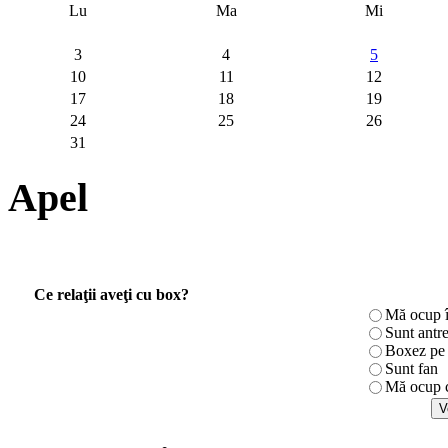
Lu
Ma
Mi
3
4
5
10
11
12
17
18
19
24
25
26
31
Apel
Ce relaţii aveţi cu box?
Mă ocup î
Sunt antr
Boxez pe r
Sunt fan
Mă ocup c