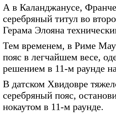
А в Каланджанусе, Франче
серебряный титул во втор
Герама Элояна техническим
Тем временем, в Риме Ма
пояс в легчайшем весе, о
решением в 11-м раунде н
В датском Хвидовре тяже
серебряный пояс, останов
нокаутом в 11-м раунде.